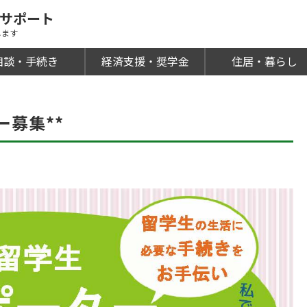
活サポート
します
相談・手続き
経済支援・奨学金
住居・暮らし
ー募集**