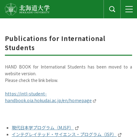
Publications for International
Students
HAND BOOK for International Students has been moved to a
website version.
Please check the link below.
https://intl-student-
handbook.oia.hokudai.ac.jp/en/homepage
現代日本学プログラム（MJSP）
インテグレイテッド・サイエンス・プログラム（ISP）