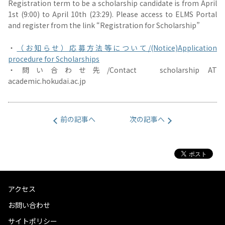
Registration term to be a scholarship candidate is from April
1st (9:00) to April 10th (23:29). Please access to ELMS Portal
and register from the link “Registration for Scholarship”
・
（お知らせ）応募方法等について/(Notice)Application
procedure for Scholarships
・問い合わせ先/Contact scholarship AT
academic.hokudai.ac.jp
前の記事へ
次の記事へ
アクセス
お問い合わせ
サイトポリシー